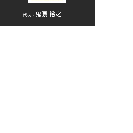
鬼原 裕之
代表：
お問い合わせ
TEL・
FAX
0475-38-5574
Mobile：
080-5011-1333
​Mail：
mh_paint@yahoo.co.jp
〒297-0019
千葉県茂原市上林41-4
​営業・電話応対時間
7:00〜19:00
平 日
8:00〜19:00
土日祝
よくある質問