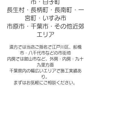
市・白子町
長生村・長柄町・長南町・一
宮町・いすみ市
市原市・千葉市・その他近郊
エリア
遠方では当店ご指名で江戸川区、船橋
市・八千代市などの市街地
内房では館山市など、
外房・内房・九十
九里方面​
千葉県内の幅広いエリアで施工実績あ
り。
​まずはお気軽にご相談ください。
塗装以外にもできること
外壁塗装、内装、外構、害虫駆除etc.