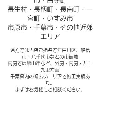
市・白子町
長生村・長柄町・長南町・一
宮町・いすみ市
市原市・千葉市・その他近郊
エリア
遠方では当店ご指名で江戸川区、船橋
市・八千代市などの市街地
内房では館山市など、
外房・内房・九十
九里方面​
千葉県内の幅広いエリアで施工実績あ
り。
​まずはお気軽にご相談ください。
塗装以外にもできること
外壁塗装、内装、外構、害虫駆除etc.