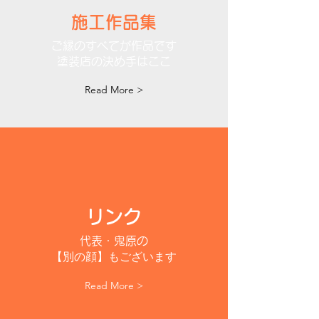
施工作品集
​ご縁のすべてが作品です
​塗装店の決め手はここ
Read More >
リンク
代表・鬼原の
【別
の顔】もございます
Read More >