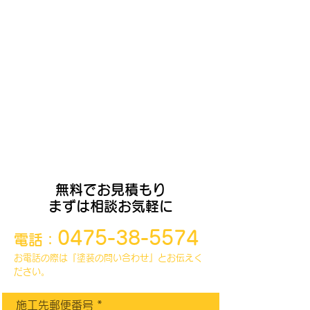
塗装以外にもできること
外壁塗装、内装、外構、害虫駆除etc.
​仲間たちは各種職人親方ばかり。
住まいに関するご相談やお問い合わせは
お電話、もしくは下のフォームより
お願いいたします。
無料でお見積もり
まずは相談お気軽に
0475-38-5574
電話：
お電話の際は『塗装の問い合わせ』とお伝えく
ださい。
施工先郵便番号