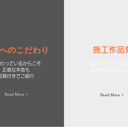
へのこだわり
施工作品
わっているからこそ
​ご縁のすべてが作
正直な本音も
​塗装店の決め手は
写真付きでご紹介
Read More >
Read More >