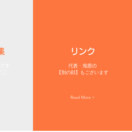
集
リンク
品です
代表・鬼原の
【別
の顔】もございます
ここ
Read More >