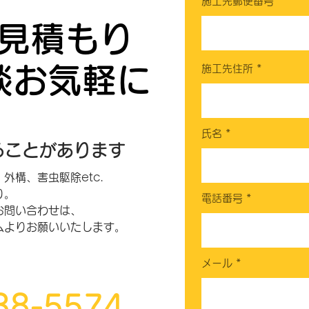
施工先郵便番号
見積もり
談お気軽に
施工先住所
氏名
ることがあります
外構、害虫駆除etc.
り。
電話番号
お問い合わせは、
ムより
お願いいたします。
メール
38-5574